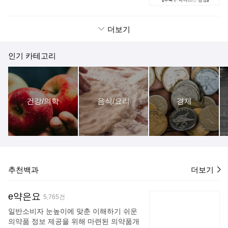
들어 주었다. 그러나 그녀가 잡고 있었던
이러스의 일종인 콕사키 바이러스 A16이
더운 날씨를 가리켜 ‘삼복더위’라고 하는
발목 부분은 강물에 닿지 않았기 때문에,
나 엔테로바이러스 71에 감염되어 생깁니
것은 여기에 연유한다. 복날에는 보신(補
발목 뒤 힘줄은 아킬레스가 상처를 입을
다. 특히 엔테로바이러스 71은 뇌수막염
身)을 위하여 특별한 음식을 장만하여 먹
더보기
수 있는 유일한 부
이나 뇌염 등의 심각한 합병증을 일으킬
는다. 과거에는 개장국을 만들어 먹는 풍
수도 있습니다. 수족구병은 주로 환자의
습이 있었으며, 현대에는 닭백숙을 잘 만
호흡기 분비물, 수포의 진물 등으로 비말
인기 카테고리
들어 먹는다. 또, 팥죽을 쑤어 먹으면 더위
감염됩니다. 때로는 분변 등에서 경구 감
를 먹지 않고 질병에도 걸리지 않는다 하
염됩니다. 감염된 환자와 접촉하면 약 4~6
여 팥죽을 먹기도 한다. 한편, 아이들이나
일 정도의 잠복기를 거쳐서 발열, 식욕 부
여인(아낙)들은 참외나 수박을 먹으며, 어
진, 권태감이 나타나면서, 손, 발, 입안에
른들은 산간계곡에 들어가 탁족(濯足: 발
건강/의학
음식/요리
경제
수포, 궤양 등이 생깁니다. 목젖 주변을 포
을 씻음)을 하면서 더위를 피하기도
함하는 연구개 부위에 점막 궤양이 잘 생
깁니다. 이 밖에 혀, 입천장, 잇몸, 입술 등
에도 병변이 생길 수 있습니다. 궤양의 크
기는 4~8mm 정도이고, 통증이 매우 심합
니다. 큰 아이들은 심한 통증을 호소하고,
입안이 맵다고 표현하기도 합니다. 영아기
추천백과
더보기
보다 어린 나이에 발병할 경우 음식을 먹
지 못하고, 침을 삼키지 못해 많은
e약은요
5,765건
일반소비자 눈높이에 맞춘 이해하기 쉬운
의약품 정보 제공을 위해 마련된 의약품개