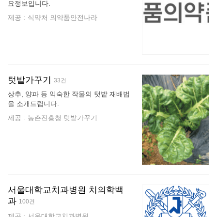
요정보입니다.
제공 :
식약처 의약품안전나라
텃밭가꾸기
33건
상추, 양파 등 익숙한 작물의 텃밭 재배법
을 소개드립니다.
제공 :
농촌진흥청 텃밭가꾸기
서울대학교치과병원 치의학백
과
100건
제공 :
서울대학교치과병원