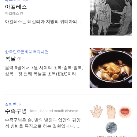
형, 길이 3-6cm, 폭 1.5-3.0cm, 가장자리
아킬레스
에 고르지 않은 톱니가 있다. 꽃은 7-8월에
피며 새로 난 가지 끝에 원추꽃차례로 달
아킬레스건
리고 지름 6-7cm, 노란빛이 도는 붉은색
아킬레스는 테살리아 지방의 퓌티아의 왕
이다. 열매는 삭과이며, 기둥 모양, 2개로
펠레우스와 바다의 여신 테티스의 아들이
갈라지고 9-10월에 익는다. 민가 주변에
다. 아킬레스는 어머니 테티스로부터 신의
관상용으로 식재하며, 꽃은 약용으로 쓴
피를 받았지만 인간 아버지의 피도 섞여있
다. 덩굴나무이다. 길이는 8-10m쯤이며,
었기 때문에 죽음을 피할 수 없었다. 제우
곳곳에서 공기뿌리가 나와 다른 물체를 붙
스와 포세이돈 등 무수한 남신들이 아름다
한국민족문화대백과사전
잡고 줄기는 덩굴진다. 잎은 마주나며, 작
운 바다의 여신 테티스에게 구혼했지만,
복날
伏─
은잎 5-9장으로 된 깃꼴겹잎, 길이 10-20c
그녀가 낳은 아들은 아버지보다 뛰어나 올
m이다. 작은잎은 난형 또는 난상 피침형,
음력 6월에서 7월 사이의 초복·중복·말복,
림푸스를 차지할 것이라는 예언을 받고 끈
길이 3-6cm, 폭 1.5-3.0cm, 가장자리에 고
삼복
|
첫 번째 복날을 초복(初伏)이라 하
질긴 구애를 펼친 펠레우스와 결혼하게 되
르지 않은 톱니가 있다. 꽃은 새로 난 가지
고, 두 번째 복날을 중복(中伏), 세 번째 복
었다. 펠레우스와 테티스의 결혼식에 모든
끝에 원추꽃차례로 달
날을 말복(末伏)이라 한다. 초복은 하지(夏
신들이 초대되었지만 불화의 여신 에리스
至)로부터 세 번째 경일(庚日), 중복은 네
만 제외되었다. 이에 앙심을 품은 에리스
번째 경일, 말복은 입추(立秋)로부터 첫 번
가 신들 사이로 황금사과를 던지면서 트로
질병백과
째 경일이다. 복날은 열흘 간격으로 오기
이 전쟁의 불씨가 생겼다. 아킬레스건은
수족구병
때문에 초복과 말복까지는 20일이 걸린
Hand, foot and mouth disease
발 뒤꿈치에 있는 힘줄(건)이다. 고대 그리
다. 그러나 해에 따라서는 중복과 말복 사
스의 전설적인 영웅 아킬레스는 어머니인
수족구병은 손, 발의 발진과 입안의 궤양
이가 20일 간격이 되기도 한다. 이런 경우
바다의 여신 테티스가 저승의 스틱스 강에
성 병변을 특징으로 하는 질환입니다. 주
에는 월복(越伏)이라고 한다. 삼복기간은
담가 상처를 입지 않는 무적의 몸으로 만
로 4세 이하의 소아에게 발생합니다. 장바
여름철 중에서도 가장 더운 시기로 몹시