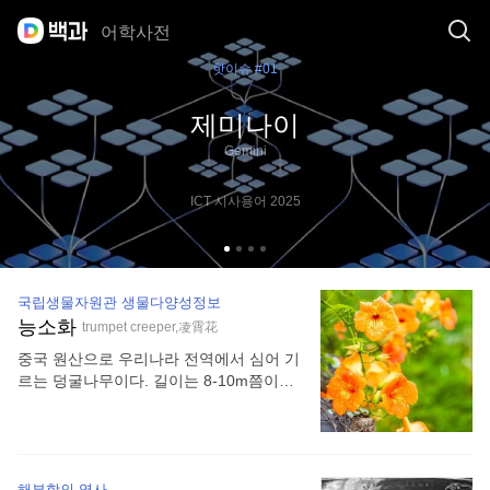
어학사전
핫이슈 #01
제미나이
Gemini
ICT 시사용어 2025
국립생물자원관 생물다양성정보
능소화
trumpet creeper,凌霄花
중국 원산으로 우리나라 전역에서 심어 기
르는 덩굴나무이다. 길이는 8-10m쯤이며,
곳곳에서 공기뿌리가 나와 다른 물체를 붙
잡고 줄기는 덩굴진다. 잎은 마주나며, 작
은잎 5-9장으로 된 깃꼴겹잎으로 길이 10-
20cm이다. 작은잎은 난형 또는 난상 피침
해부학의 역사