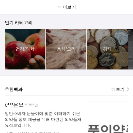
경우 발생하며, 이명이나 난청과 같은 연
20cm이다. 작은잎은 난형 또는 난상 피침
관 증상이 있다. 다양한 검사 방법을 통해
더보기
형, 길이 3-6cm, 폭 1.5-3.0cm, 가장자리
진단한다.
에 고르지 않은 톱니가 있다. 꽃은 7-8월에
피며 새로 난 가지 끝에 원추꽃차례로 달
인기 카테고리
리고 지름 6-7cm, 노란빛이 도는 붉은색
이다. 열매는 삭과이며, 기둥 모양, 2개로
갈라지고 9-10월에 익는다. 민가 주변에
관상용으로 식재하며, 꽃은 약용으로 쓴
건강/의학
음식/요리
경제
다. 덩굴나무이다. 길이는 8-10m쯤이며,
곳곳에서 공기뿌리가 나와 다른 물체를 붙
잡고 줄기는 덩굴진다. 잎은 마주나며, 작
은잎 5-9장으로 된 깃꼴겹잎, 길이 10-20c
m이다. 작은잎은 난형 또는 난상 피침형,
길이 3-6cm, 폭 1.5-3.0cm, 가장자리에 고
르지 않은 톱니가 있다. 꽃은 새로 난 가지
추천백과
더보기
끝에 원추꽃차례로 달
e약은요
5,765건
일반소비자 눈높이에 맞춘 이해하기 쉬운
의약품 정보 제공을 위해 마련된 의약품개
요정보입니다.