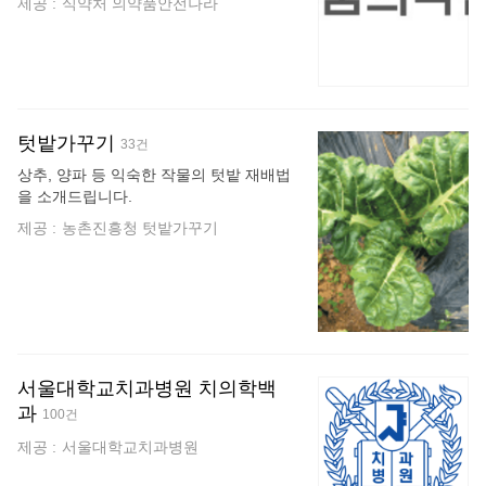
제공 :
식약처 의약품안전나라
텃밭가꾸기
33건
상추, 양파 등 익숙한 작물의 텃밭 재배법
을 소개드립니다.
제공 :
농촌진흥청 텃밭가꾸기
서울대학교치과병원 치의학백
과
100건
제공 :
서울대학교치과병원