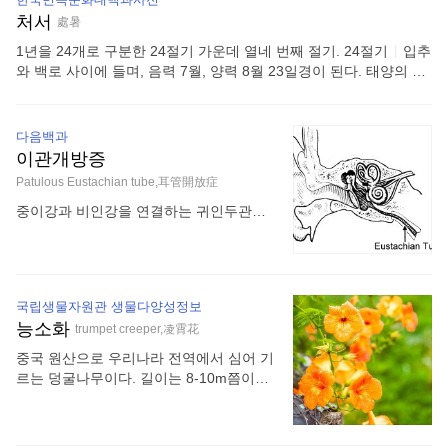
번째 날로 대서(大暑)와 처서(處暑) 사이
처서
에 있는 절기. 24절기는 기본적으로 태양
處暑
의 궤도인 황도의 움직임을 기본으로 정해
1년을 24개로 구분한 24절기 가운데 열네 번째 절기. 24절기
|
입추
지므로 양력 날짜에 연동되며 대개 8월 7~
와 백로 사이에 들며, 음력 7월, 양력 8월 23일경이 된다. 태양의 황
8일 무렵이다. 전통적으로는 이날부터 입
경이 150°에 있을 때이다. 여름이 지나 더위도 가시고 선선한 가을
동(立冬) 사이를 가을이라고 보았다. → 절
을 맞이하게 된다고 하여 처서라 불렀다. 처서가 지나면 따가운 햇
기 '입추'라는 말은 '가을이 들어선다'라는
볕이 누그러져서 풀이 더 자라지 않기 때문에 논두렁이나 산소의 풀
다음백과
뜻으로, 봄을 알리는 '입춘(立春)', 여름을
을 깎아 벌초를 한다. 여름 동안 장마에 젖은 옷이나 책을 햇볕에 말
이관개방증
알리는 '입하(立夏)', 겨울을 알리는 '입
리는 포쇄(曝曬)도 이무렵에 하며, 아침·저녁으로 선선한 기운을 느
동'과 같이 계절이 바뀜을 알려주는 절기
Patulous Eustachian tube,耳管開放症
끼게 되는 계절이다. ‘처서가 지나면 모기도 입이 비뚤어진다.’라는
이다. 절기는 중국의 전통의학서인 <황제
속담처럼 파리·모기의 성화도 사라져가는 무렵이 된다. 또한 백중의
중이강과 비인강을 연결하는 귀인두관이
내경(黃帝內經)>(기원전 475~221)에 계
호미씻이［洗鋤宴］도 끝나는 무렵이라 그야말로 ‘어정칠월 건들팔
평상시 비정상적으로 계속 개방되어 있는
절의 변화와 인간의 삶에 대해 언급된 이
월’로 농촌은 한가한 한때를 맞이하게 된다. 한편, 처서에 비가 오면
증상. 귀인두관은 이관, 유스타키오관이라
래 당나라의 역사서인 <구당서(舊唐書)>
‘십리에 천석 감한다.’고 하여 곡식이 흉작을 면하지 못한다는 믿음
고도 하는데, 중이의 환기와 고막 양쪽의
(945), 원나라의 <수시력(授時曆)>(1281)
이 영남·호남·제주 등 여러 지역에서 전하여지고 있다.
압력을 동일하게 유지시키는 기능을 수행
등 여러 문헌을 통해서 이어지면서 계절의
국립생물자원관 생물다양성정보
하며, 평상시에는 거의 닫혀 있는 것이 정
변화를 알려주는 중요한 기준으로 전해져
능소화
trumpet creeper,凌霄花
상이다. 귀인두관의 연골부가 평상시에도
왔다. 이들 기록에 따르면 입추 기간을 5
비정상적으로 계속 열려 자가강청, 호흡
중국 원산으로 우리나라 전역에서 심어 기
일 단위로 3후로 구분하고 있다. 입추의
잡음, 이충만감 등의 증상이 나타나는 것
르는 덩굴나무이다. 길이는 8-10m쯤이며,
초후(初候)에는 서늘한 바람이 불어오고,
을 이관개방증이라고 한다. 급격한 체중감
곳곳에서 공기뿌리가 나와 다른 물체를 붙
중후(中候)에는 이슬이 진하게 내리며,
소, 임신, 약물치료 등으로 귀인두관의 탄
잡고 줄기는 덩굴진다. 잎은 마주나며, 작
력이 감소하거나 점막의 점도가 낮아졌을
은잎 5-9장으로 된 깃꼴겹잎으로 길이 10-