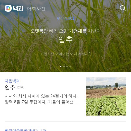
어학사전
핫이슈 #01
오랫동안 비가 오면 기청제를 지낸다
입추
키질하던 어머니는 어디 계실까?
다음백과
입추
立秋
대서와 처서 사이에 있는 24절기의 하나.
양력 8월 7일 무렵이다. 가을이 들어선다
는 뜻의 절기로, 태양의 황경이 135°이며,
무더위의 끝이 느껴지고 서늘한 바람이 분
다. 농촌에서는 다소 한가하며, 김장용 무·
배추를 심는다. → 절기.
|
24절기 중 열세
한국민족문화대백과사전